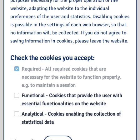
purposes necessary for the proper operation of the
website, adapting the website to the individual
preferences of the user and statistics. Disabling cookies
is possible in the settings of each web browser, so that
no information will be collected. If you do not agree to
saving information in cookies, please leave the website.
Check the cookies you accept:
Also read
Required - All required cookies that are
necessary for the website to function properly,
Prezent na sierpień od IBUK Libra
e.g. to maintain a session
Budżet Obywatelski Mazowsza
Functional - Cookies that provide the user with
Lipiec 2026
essential functionalities on the website
Książka na wakacjach
Uroczysta Gala z okazji 50. rocznicy Wydarzeń Czerwca ’76
Analytical - Cookies enabling the collection of
w Płocku
statistical data