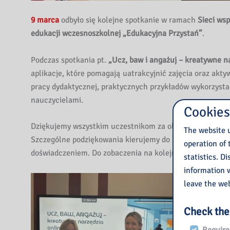
9 marca
odbyło się kolejne spotkanie w ramach
Sieci ws
edukacji wczesnoszkolnej „Edukacyjna Przystań”
.
Podczas spotkania pt.
„Ucz, baw i angażuj – kreatywne n
aplikacje, które pomagają uatrakcyjnić zajęcia oraz akty
pracy dydaktycznej, praktycznych przykładów wykorzyst
nauczycielami.
Cookies
Dziękujemy wszystkim uczestnikom za obecność, aktywn
The website u
Szczególne podziękowania kierujemy do Pani
Agaty Piotr
operation of 
doświadczeniem. Do zobaczenia na kolejnych spotkaniach
statistics. D
information w
leave the web
Check the