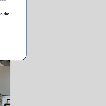
tion
on the