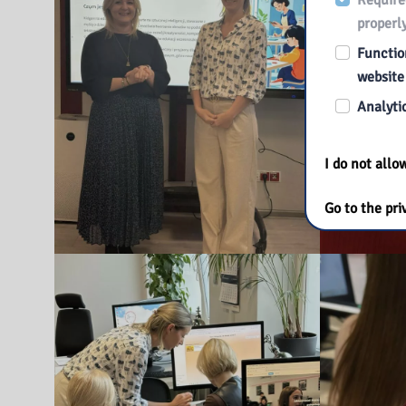
Require
properly
Function
website
Analytic
I do not all
Go to the pri