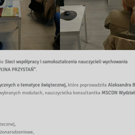
nie
Sieci współpracy i samokształcenia nauczycieli wychowania
ACYJNA PRZYSTAŃ”
.
ycznych o tematyce świątecznej
,
które poprowadziła
Aleksandra 
w wybranych modułach, nauczycielka konsultantka
MSCDN Wydział
tecznej,
ożonarodzeniowe,