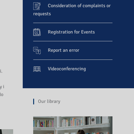
Consideration of complaints or
requests
Registration for Events
Report an error
Videoconferencing
i.
y i
ło
Our library