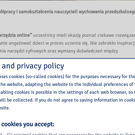
półpracy i samokształcenia nauczycieli wychowania przedszkolnego
arzędzia online”
uczestnicy mieli okazję poznać ciekawe rozwiązan
wnie angażować dzieci w proces uczenia się. Nie zabrakło inspiracj
ania narzędzi cyfrowych oraz wymiany doświadczeń między
 and privacy policy
ość i zaangażowanie!
ses cookies (so-called cookies) for the purposes necessary for th
owskiej
za poprowadzenie spotkania i podzielenie się swoją wiedzą
the website, adapting the website to the individual preferences of
 naszej sieci!
isabling cookies is possible in the settings of each web browser, so
ill be collected. If you do not agree to saving information in cook
site.
 cookies you accept: