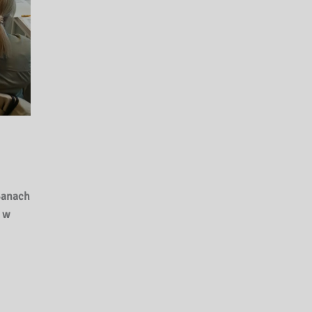
Banach
 w