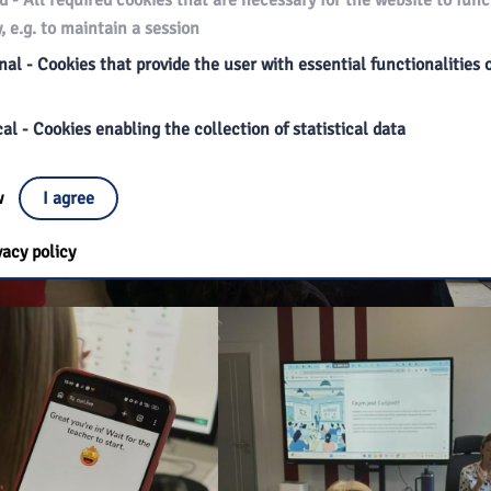
d - All required cookies that are necessary for the website to func
, e.g. to maintain a session
al - Cookies that provide the user with essential functionalities 
al - Cookies enabling the collection of statistical data
ow
I agree
vacy policy