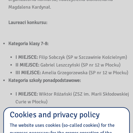
Magdalena Kardynał.
Laureaci konkursu:
Kategoria klasy 7-8:
I MIEJSCE:
Filip Sobczyk (SP w Szczawinie Kościelnym)
II MIEJSCE:
Gabriel Leszczyński (SP nr 12 w Płocku)
III MIEJSCE:
Amelia Grzegorzewska (SP nr 12 w Płocku)
Kategoria szkoły ponadpodstawowe:
I MIEJSCE:
Wiktor Różański (ZSZ im. Marii Skłodowskiej
Curie w Płocku)
II MIEJSCE:
Jakub Niklas (ZSZ im. Marii Skłodowskiej
Cookies and privacy policy
Curie w Płocku)
III MIEJSCE:
Franciszek Jabłoński (ZSZ im. Marii
The website uses cookies (so-called cookies) for the
Skłodowskiej Curie w Płocku)