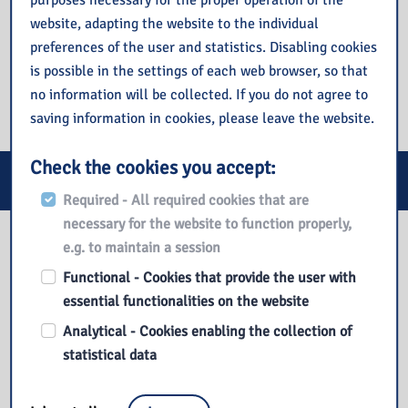
purposes necessary for the proper operation of the
website, adapting the website to the individual
Wszystkim uczestnikom gratulujemy pasji i lekkiego pióra!
preferences of the user and statistics. Disabling cookies
is possible in the settings of each web browser, so that
no information will be collected. If you do not agree to
saving information in cookies, please leave the website.
Check the cookies you accept:
E-services
Required - All required cookies that are
necessary for the website to function properly,
Our library
e.g. to maintain a session
Functional - Cookies that provide the user with
essential functionalities on the website
Analytical - Cookies enabling the collection of
statistical data