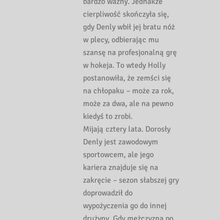
bardzo ważny. Jednakże
cierpliwość skończyła się,
gdy Denly wbił jej bratu nóż
w plecy, odbierając mu
szansę na profesjonalną grę
w hokeja. To wtedy Holly
postanowiła, że zemści się
na chłopaku – może za rok,
może za dwa, ale na pewno
kiedyś to zrobi.
Mijają cztery lata. Dorosły
Denly jest zawodowym
sportowcem, ale jego
kariera znajduje się na
zakręcie – sezon słabszej gry
doprowadził do
wypożyczenia go do innej
drużyny. Gdy mężczyzna po