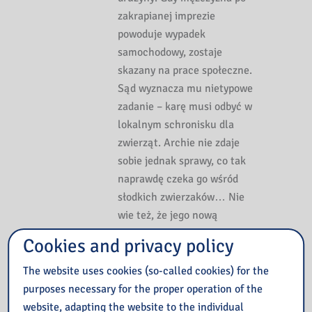
zakrapianej imprezie
powoduje wypadek
samochodowy, zostaje
skazany na prace społeczne.
Sąd wyznacza mu nietypowe
zadanie – karę musi odbyć w
lokalnym schronisku dla
zwierząt. Archie nie zdaje
sobie jednak sprawy, co tak
naprawdę czeka go wśród
słodkich zwierzaków… Nie
wie też, że jego nową
przełożoną okaże się Holly,
Cookies and privacy policy
która zaplanowała już swoją
vendettę.
The website uses cookies (so-called cookies) for the
purposes necessary for the proper operation of the
website, adapting the website to the individual
Książkę znajdziesz
TUTAJ