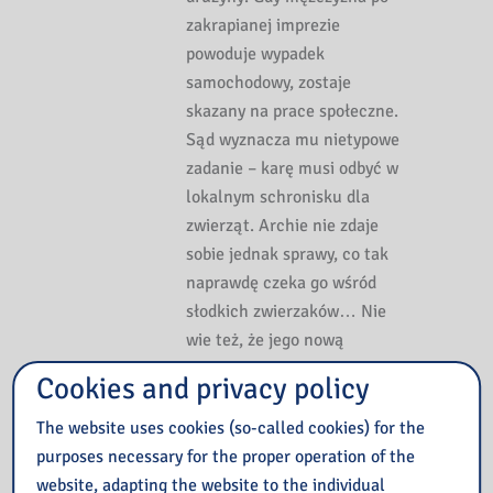
zakrapianej imprezie
powoduje wypadek
samochodowy, zostaje
skazany na prace społeczne.
Sąd wyznacza mu nietypowe
zadanie – karę musi odbyć w
lokalnym schronisku dla
zwierząt. Archie nie zdaje
sobie jednak sprawy, co tak
naprawdę czeka go wśród
słodkich zwierzaków… Nie
wie też, że jego nową
przełożoną okaże się Holly,
Cookies and privacy policy
która zaplanowała już swoją
vendettę.
The website uses cookies (so-called cookies) for the
purposes necessary for the proper operation of the
website, adapting the website to the individual
Książkę znajdziesz
TUTAJ