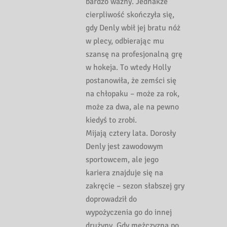
bardzo ważny. Jednakże
cierpliwość skończyła się,
gdy Denly wbił jej bratu nóż
w plecy, odbierając mu
szansę na profesjonalną grę
w hokeja. To wtedy Holly
postanowiła, że zemści się
na chłopaku – może za rok,
może za dwa, ale na pewno
kiedyś to zrobi.
Mijają cztery lata. Dorosły
Denly jest zawodowym
sportowcem, ale jego
kariera znajduje się na
zakręcie – sezon słabszej gry
doprowadził do
wypożyczenia go do innej
drużyny. Gdy mężczyzna po