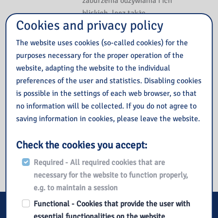
zaburzenia odżywiania i ich
bliskich, lecz także
Cookies and privacy policy
specjalistów –
psychoterapeutów,
The website uses cookies (so-called cookies) for the
dietetyków, fizjoterapeutów,
purposes necessary for the proper operation of the
lekarzy – którzy dzięki niej
website, adapting the website to the individual
będą mogli poszerzyć swoją
preferences of the user and statistics. Disabling cookies
wiedzę i osiągać lepsze
is possible in the settings of each web browser, so that
wyniki w pracy ze swoimi
no information will be collected. If you do not agree to
podopiecznymi.
saving information in cookies, please leave the website.
Książkę znajdziesz
TUTAJ
Check the cookies you accept:
Required - All required cookies that are
necessary for the website to function properly,
e.g. to maintain a session
Functional - Cookies that provide the user with
E-services
essential functionalities on the website