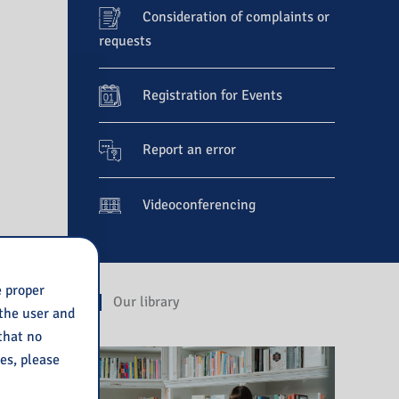
Consideration of complaints or
requests
Registration for Events
Report an error
Videoconferencing
e proper
Our library
 the user and
 that no
ies, please