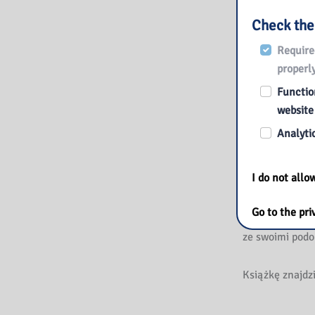
związane z za
Check the
zmiany, jakie 
Require
niedożywienia,
properly
przeczyszczani
dolegliwości, 
Function
odżywiania, al
website
Analytic
Te choroby się 
pacjentów cier
I do not all
bliskich, lecz 
dietetyków, fiz
Go to the pri
mogli poszerzy
ze swoimi podo
Książkę znajdz