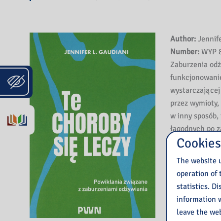
Author:
Jennife
Number:
WYP 8
Zaburzenia odż
funkcjonowanie
wystarczającej 
przez wymioty,
w inny sposób,
łagodnych po z
Cookies
zmagający się z
„wystarczająco
The website u
operation of 
Jennifer L. Gau
statistics. D
których zaburz
information w
krytycznego – 
leave the web
dorosłymi. W k