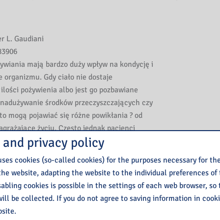
r L. Gaudiani
3906
ywiania mają bardzo duży wpływ na kondycję i
 organizmu. Gdy ciało nie dostaje
ilości pożywienia albo jest go pozbawiane
 nadużywanie środków przeczyszczających czy
 to mogą pojawiać się różne powikłania ? od
agrażające życiu. Często jednak pacjenci
 and privacy policy
 tymi dolegliwościami nie czują się
 chorzy”, by zgłosić się po pomoc.
ses cookies (so-called cookies) for the purposes necessary for th
the website, adapting the website to the individual preferences of
diani od wielu lat pracuje z pacjentami,
isabling cookies is possible in the settings of each web browser, so
enia odżywiania doprowadziły do stanu
ill be collected. If you do not agree to saving information in cook
zarówno nastolatkami, jak i osobami
site.
siążce Te choroby się leczy. Powikłania