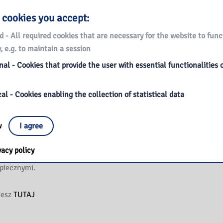
burzeniami odżywiania omawia negatywne
 cookies you accept:
zachodzą w organizmie w wyniku
d - All required cookies that are necessary for the website to func
 opisuje powikłania wywołane
, e.g. to maintain a session
em organizmu, a także przedstawia
które występują wraz z zaburzeniami
al - Cookies that provide the user with essential functionalities 
e które trudno zdiagnozować.
al - Cookies enabling the collection of statistical data
leczy to książka skierowana nie tylko do
piących na zaburzenia odżywiania i ich
ow
I agree
także specjalistów – psychoterapeutów,
joterapeutów, lekarzy – którzy dzięki niej będą
vacy policy
ć swoją wiedzę i osiągać lepsze wyniki w pracy
piecznymi.
iesz
TUTAJ