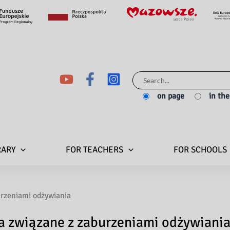
Search
for:
on page
in th
RARY
FOR TEACHERS
FOR SCHOOLS
urzeniami odżywiania
ia związane z zaburzeniami odżywiani