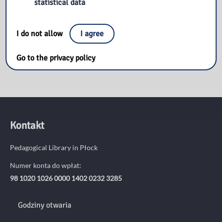
statistical data
Książka na wakacjach
Uroczysta Gala z okazji 50. rocznicy Wydarzeń Czerwca ’76
w Płocku
I do not allow
I agree
Go to the privacy policy
Kontakt
Pedagogical Library in Płock
Numer konta do wpłat:
98 1020 1026 0000 1402 0232 3285
Godziny otwaria