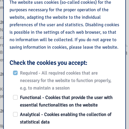
finansowe, które pozwoliły w Bibliotece na znaczącą
The website uses cookies (so-called cookies) for the
modernizację i wymianę wyposażenia.
purposes necessary for the proper operation of the
website, adapting the website to the individual
2005
preferences of the user and statistics. Disabling cookies
Na mocy Uchwały Sejmiku Województwa Mazowieckiego z dn. 9
is possible in the settings of each web browser, so that
czerwca 2005 roku z dniem 30 czerwca 2005 roku zostaje
no information will be collected. If you do not agree to
rozwiązany Zespół Placówek Doskonalenia Nauczycieli w Płocku.
saving information in cookies, please leave the website.
Biblioteka Pedagogiczna w Płocku zostaje samodzielną placówką
oświatową.
Check the cookies you accept:
Required - All required cookies that are
2006
necessary for the website to function properly,
e.g. to maintain a session
Kwiecień – uruchomienie Internetowego Centrum Informacji
Multimedialnej – ICIM.
Functional - Cookies that provide the user with
essential functionalities on the website
2007
Analytical - Cookies enabling the collection of
statistical data
W lipcu nastąpiła zmiana adresu. Obecny adres: ul.