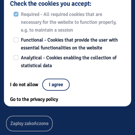
Check the cookies you accept:
Contact
Tel:
24 366 53 70 wew. 14
Required - All required cookies that are
E-mail:
sekretariat@bpplock.pl
necessary for the website to function properly,
e.g. to maintain a session
Functional - Cookies that provide the user with
Add to Google Calendar
essential functionalities on the website
ICal Export
Analytical - Cookies enabling the collection of
statistical data
Registration on event
Registration starts:
I do not allow
I agree
28 October 2024, 00:00
Registration end:
Go to the privacy policy
17 November 2024, 23:59
Zapisy zakończone