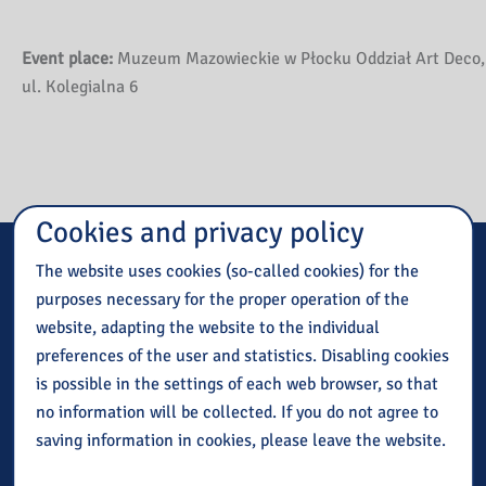
Event place:
Muzeum Mazowieckie w Płocku Oddział Art Deco,
ul. Kolegialna 6
Cookies and privacy policy
Event Start:
18 November 2024, 09:40
The website uses cookies (so-called cookies) for the
Event End:
18 November 2024, 14:30
purposes necessary for the proper operation of the
website, adapting the website to the individual
Organizer:
Biblioteka Pedagogiczna w Płocku oraz
preferences of the user and statistics. Disabling cookies
Pedagogiczna Biblioteka Wojewódzka im. KEN w Warszawie
is possible in the settings of each web browser, so that
Lecturer:
Edyta Plich
no information will be collected. If you do not agree to
Coordinator:
Marta Jaroszewska
saving information in cookies, please leave the website.