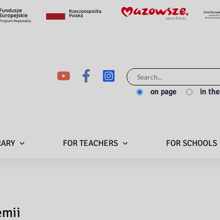
Search
for:
on page
in th
RARY
FOR TEACHERS
FOR SCHOOLS
emii