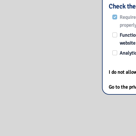
Check the
Require
properly
Function
website
Analytic
I do not all
Go to the pri