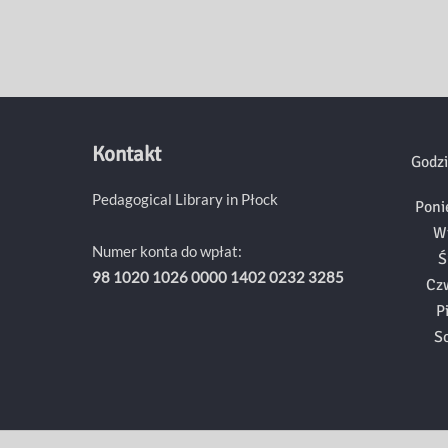
Kontakt
Godzi
Pedagogical Library in Płock
Poni
W
Numer konta do wpłat:
Ś
98 1020 1026 0000 1402 0232 3285
Cz
P
S