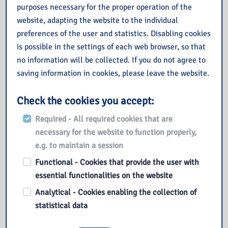
purposes necessary for the proper operation of the
website, adapting the website to the individual
preferences of the user and statistics. Disabling cookies
is possible in the settings of each web browser, so that
no information will be collected. If you do not agree to
saving information in cookies, please leave the website.
Check the cookies you accept:
Also read
Required - All required cookies that are
necessary for the website to function properly,
Prezent na sierpień od IBUK Libra
e.g. to maintain a session
Budżet Obywatelski Mazowsza
Functional - Cookies that provide the user with
Lipiec 2026
essential functionalities on the website
Książka na wakacjach
Analytical - Cookies enabling the collection of
Uroczysta Gala z okazji 50. rocznicy Wydarzeń Czerwca ’76
statistical data
w Płocku