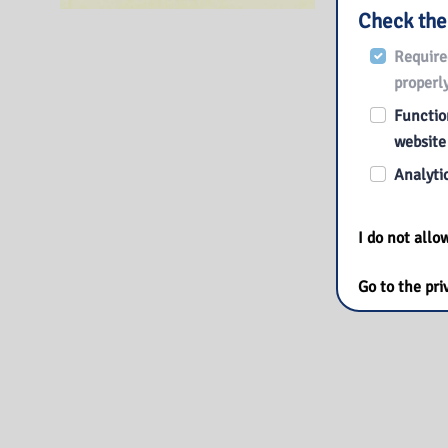
Check the
Książkę znajdz
Require
properly
Function
website
Analytic
I do not all
Go to the pri