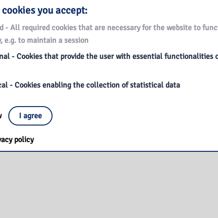
 cookies you accept:
iesz
TUTAJ
d - All required cookies that are necessary for the website to func
, e.g. to maintain a session
al - Cookies that provide the user with essential functionalities 
al - Cookies enabling the collection of statistical data
ow
I agree
vacy policy