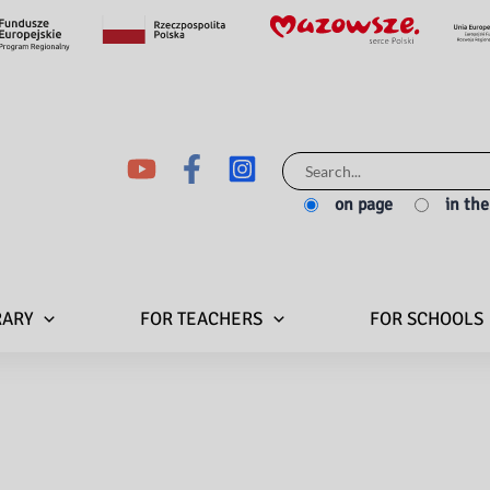
Search
for:
on page
in th
RARY
FOR TEACHERS
FOR SCHOOLS