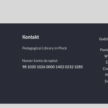
Kontakt
Godzi
Pedagogical Library in Płock
Poni
W
Numer konta do wpłat:
Ś
98 1020 1026 0000 1402 0232 3285
Cz
P
S