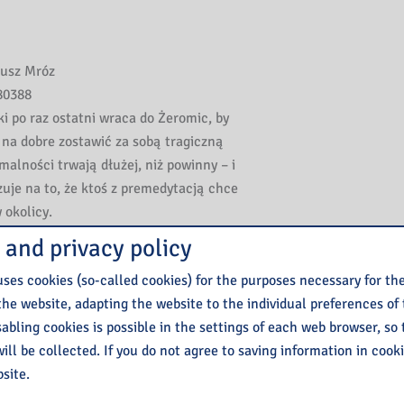
usz Mróz
0388
i po raz ostatni wraca do Żeromic, by
 na dobre zostawić za sobą tragiczną
malności trwają dłużej, niż powinny – i
uje na to, że ktoś z premedytacją chce
 okolicy.
nia policja otrzymuje anonimową wiadomość,
 and privacy policy
ztocza nieopodal miasteczka znajdują się
ses cookies (so-called cookies) for the purposes necessary for th
zwłoki brutalnie okaleczonego mężczyzny.
the website, adapting the website to the individual preferences of
 zamiaru się mieszać, ale kiedy o pomoc prosi
isabling cookies is possible in the settings of each web browser, so
ska, nie potrafi odmówić.
ill be collected. If you do not agree to saving information in cook
I ZACZYNAJĄ DOCHODZIĆ SZEPTY TYCH,
site.
MIELI PRAWA PRZEMÓWIĆ…