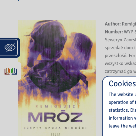
Author:
Remigi
Number:
WYP 8
Seweryn Zaorsk
sprzedać dom i
przeszłość. For
wszystko wskaz
zatrzymać go w
Tego samego d
Cookies
że w lasach Ro
The website u
poćwiartowane 
operation of 
Zaorski nie ma
statistics. D
go Kaja Burzyń
information w
SPOZA NICOŚC
leave the web
KTÓRZY NIE 