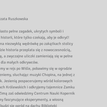
zata Ruszkowska
asto pełne zagadek, ukrytych symboli i
istorii, które tylko czekają, aby je odkryć!
na niezwykłą wędrówkę po zakątkach stolicy
zie historia przeplata się z nowoczesnością,
ą, a zwyczajne uliczki zamieniają się w pełne
i dla małych odkrywców.
my w rejs po Wiśle, pobawimy się w ogrodzie
zniemy, słuchając muzyki Chopina, na jednej z
k. Jesienią pospacerujemy wśród kolorowych
kach Królewskich i odkryjemy tajemnice Zamku
 Zimą zaś odwiedzimy Centrum Nauki Kopernik
my fascynujące eksperymenty, a wiosną
budzi się ogród na dachu Biblioteki