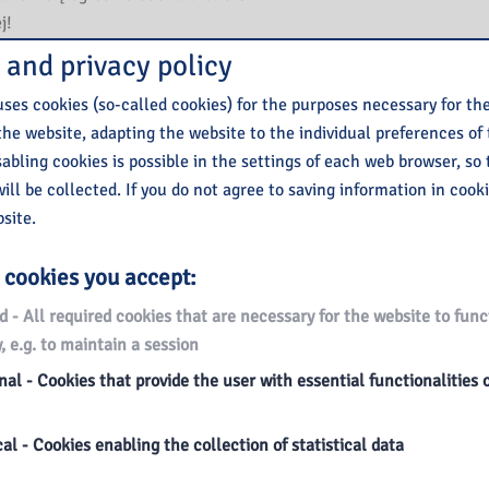
j!
o Warszawie zabiorą Was:
 and privacy policy
zkowska – etnolożka, przewodniczka po
ses cookies (so-called cookies) for the purposes necessary for th
ółautorka książek dla dzieci i kulinarnych.
the website, adapting the website to the individual preferences of
 ilustrator książek dla dzieci, twórca filmów
isabling cookies is possible in the settings of each web browser, so
auczyciel akademicki. Mieszka i pracuje w
ill be collected. If you do not agree to saving information in cook
 serdecznie pozdrawia stolicę.
site.
 ruszaj z nami na pełną przygód wędrówkę po
 cookies you accept:
iesz
TUTAJ
:
d - All required cookies that are necessary for the website to func
, e.g. to maintain a session
al - Cookies that provide the user with essential functionalities 
al - Cookies enabling the collection of statistical data