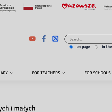
Search
for:
on page
in th
RARY
FOR TEACHERS
FOR SCHOOLS
ych i małych