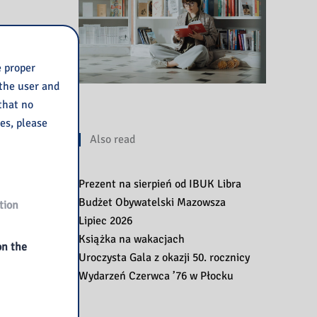
e proper
 the user and
 that no
ies, please
Also read
Prezent na sierpień od IBUK Libra
Budżet Obywatelski Mazowsza
tion
Lipiec 2026
Książka na wakacjach
on the
Uroczysta Gala z okazji 50. rocznicy
Wydarzeń Czerwca ’76 w Płocku