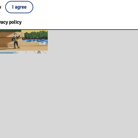
ow
I agree
vacy policy