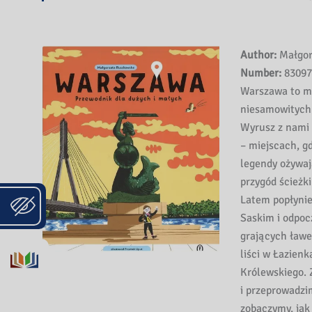
Author:
Małgor
Number:
83097
Warszawa to mi
niesamowitych h
Wyrusz z nami 
– miejscach, gd
legendy ożywaj
przygód ścieżk
Latem popłynie
Saskim i odpoc
grających ławe
liści w Łazien
Królewskiego.
i przeprowadzi
zobaczymy, jak 