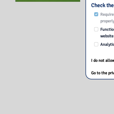
Check the
Require
properly
Function
website
Analytic
I do not all
Go to the pri