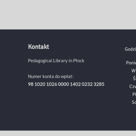
Kontakt
Godzi
Pedagogical Library in Płock
Poni
W
Numer konta do wpłat:
Ś
98 1020 1026 0000 1402 0232 3285
Cz
P
S