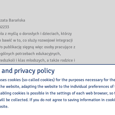
zata Barańska
2233
a z myślą o dorosłych i dzieciach, którzy
 bawić w to, co służy rozwojowi integracji
Po publikację sięgną więc osoby pracujące z
ególnych potrzebach edukacyjnych,
edszkoli i klas młodszych, a także rodzice i
 and privacy policy
ses cookies (so-called cookies) for the purposes necessary for th
zyszącymi im wierszykami zostały podzielone
the website, adapting the website to the individual preferences of
 odnoszących się do sposobu odbierania
isabling cookies is possible in the settings of each web browser, so
enia. Są to: propriocepcja, układ
ill be collected. If you do not agree to saving information in cook
dotyk, słuch i wzrok.
site.
iesz
TUTAJ