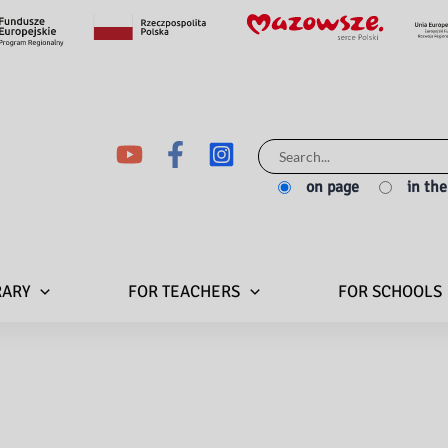
Search
for:
on page
in th
RARY
FOR TEACHERS
FOR SCHOOLS