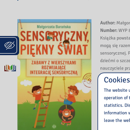
Author:
Małgor
Number:
WYP 8
Książka powstał
mogą się razem
sensorycznej. 
dziećmi o szcz
nauczyciele prz
dziadkowie.
Cookies
The website u
Zabawy z towar
operation of 
na pięć części
statistics. D
bodźców z otocz
information w
przedsionkowy, 
leave the web
Książkę znajdz