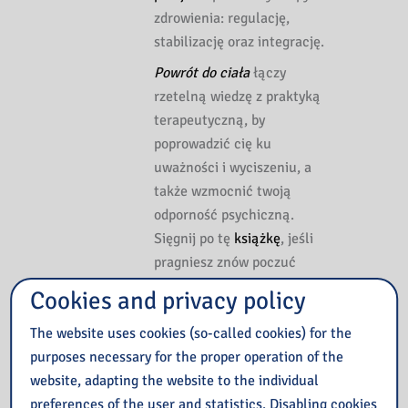
zdrowienia: regulację,
stabilizację oraz integrację.
Powrót do ciała
łączy
rzetelną wiedzę z praktyką
terapeutyczną, by
poprowadzić cię ku
uważności i wyciszeniu, a
także wzmocnić twoją
odporność psychiczną.
Sięgnij po tę
książkę
, jeśli
pragniesz znów poczuć
spokój, zaufać swojemu
Cookies and privacy policy
ciału i ruszyć do przodu z
The website uses cookies (so-called cookies) for the
nową energią.
purposes necessary for the proper operation of the
Książkę znajdziesz
TUTAJ
website, adapting the website to the individual
preferences of the user and statistics. Disabling cookies