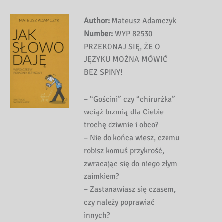
Author:
Mateusz Adamczyk
Number:
WYP 82530
PRZEKONAJ SIĘ, ŻE O
JĘZYKU MOŻNA MÓWIĆ
BEZ SPINY!
– “Gościni” czy “chirurżka”
wciąż brzmią dla Ciebie
trochę dziwnie i obco?
– Nie do końca wiesz, czemu
robisz komuś przykrość,
zwracając się do niego złym
zaimkiem?
– Zastanawiasz się czasem,
czy należy poprawiać
innych?