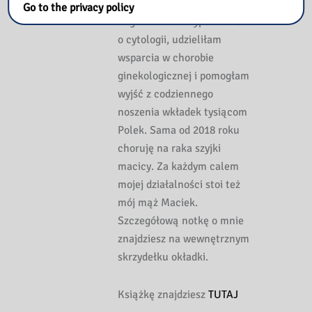
za co niejednokrotnie mnie
Go to the privacy policy
nagradzano. Przypomniałam
o cytologii, udzieliłam
wsparcia w chorobie
ginekologicznej i pomogłam
wyjść z codziennego
noszenia wkładek tysiącom
Polek. Sama od 2018 roku
choruję na raka szyjki
macicy. Za każdym calem
mojej działalności stoi też
mój mąż Maciek.
Szczegółową notkę o mnie
znajdziesz na wewnętrznym
skrzydełku okładki.
Książkę znajdziesz
TUTAJ