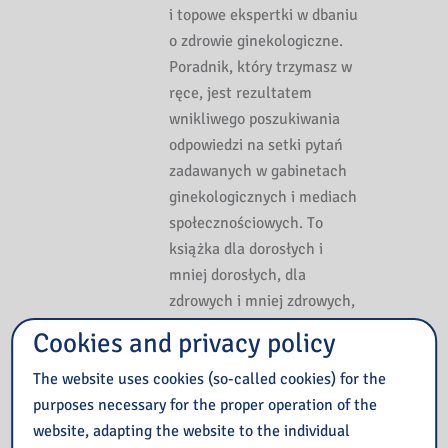
i topowe ekspertki w dbaniu
o zdrowie ginekologiczne.
Poradnik, który trzymasz w
ręce, jest rezultatem
wnikliwego poszukiwania
odpowiedzi na setki pytań
zadawanych w gabinetach
ginekologicznych i mediach
społecznościowych. To
książka dla dorosłych i
mniej dorosłych, dla
zdrowych i mniej zdrowych,
dla znających się na dbaniu
Cookies and privacy policy
o siebie i mniej
The website uses cookies (so-called cookies) for the
ogarniających ten temat.
purposes necessary for the proper operation of the
Świetna na prezent – przede
website, adapting the website to the individual
wszystkim dla siebie.