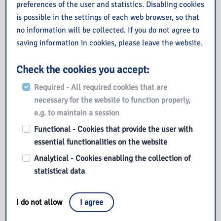
preferences of the user and statistics. Disabling cookies
is possible in the settings of each web browser, so that
A ja? Działam jako Aga
no information will be collected. If you do not agree to
Szuścik, nazywam się
saving information in cookies, please leave the website.
Agnieszka Szuścik-Zięba.
Moim największym talentem
Check the cookies you accept:
jest kreatywne i zrozumiałe
tłumaczenie medycznych
Required - All required cookies that are
zawiłości – robię to na
necessary for the website to function properly,
scenach, w uczelnianych
e.g. to maintain a session
aulach, salach
Functional - Cookies that provide the user with
konferencyjnych, mediach
essential functionalities on the website
społecznościowych.
Analytical - Cookies enabling the collection of
Tłumaczę nowoczesne
statistical data
patient experience na polski
– codziennie walczę o lepszy
świat dla pacjentek,
I do not allow
I agree
pacjentów, lekarzy i lekarek,