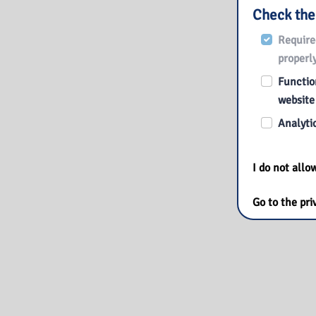
Check the
Require
properly
Function
website
Analytic
I do not all
Go to the pri