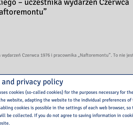
ego – uczestnika wydarzeń Czerwca
Naftoremontu”
 wydarzeń Czerwca 1976 i pracownika „Naftoremontu”. To nie jes
acownika „Naftoremontu”, uczestnika wydarzeń Czerwca ’76)
 and privacy policy
ianą Jastrzębską (Biblioteka Pedagogiczna w Płocku) i Magdalen
ses cookies (so-called cookies) for the purposes necessary for th
the website, adapting the website to the individual preferences of
isabling cookies is possible in the settings of each web browser, so
prawdę:
https://www.youtube.com/watch?v=rBdZ-RBvlhk
ill be collected. If you do not agree to saving information in cook
site.