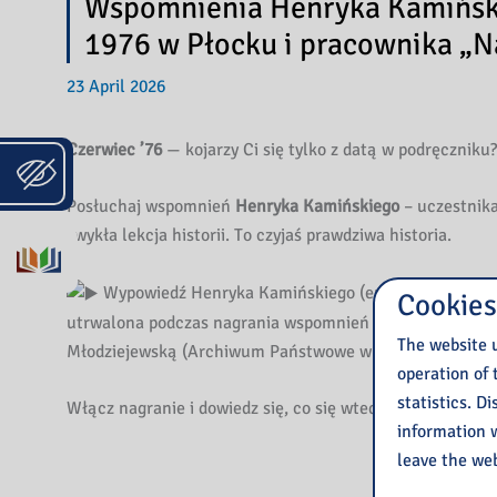
Wspomnienia Henryka Kamiński
1976 w Płocku i pracownika „
23 April 2026
Czerwiec ’76
— kojarzy Ci się tylko z datą w podręczniku?
Posłuchaj wspomnień
Henryka Kamińskiego
– uczestnika
zwykła lekcja historii. To czyjaś prawdziwa historia.
Wypowiedź Henryka Kamińskiego (emerytowanego pr
Cookies
utrwalona podczas nagrania wspomnień w rozmowie z Tat
The website u
Młodziejewską (Archiwum Państwowe w Płocku).
operation of 
statistics. D
Włącz nagranie i dowiedz się, co się wtedy wydarzyło na
information w
leave the web