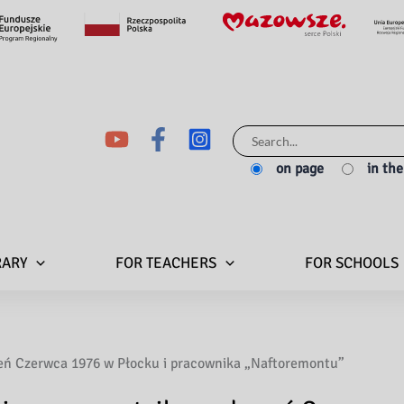
Search
for:
on page
in th
RARY
FOR TEACHERS
FOR SCHOOLS
eń Czerwca 1976 w Płocku i pracownika „Naftoremontu”