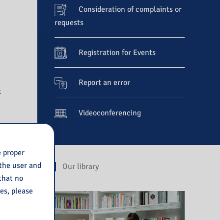
Consideration of complaints or
requests
Registration for Events
Report an error
t
Videoconferencing
ą
e proper
 the user and
Our library
 that no
ies, please