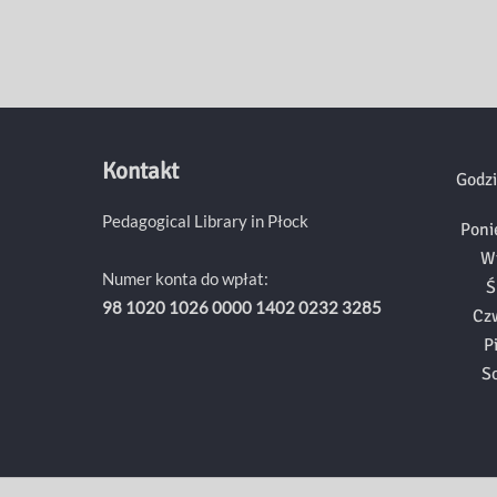
Kontakt
Godzi
Pedagogical Library in Płock
Poni
W
Numer konta do wpłat:
Ś
98 1020 1026 0000 1402 0232 3285
Cz
P
S