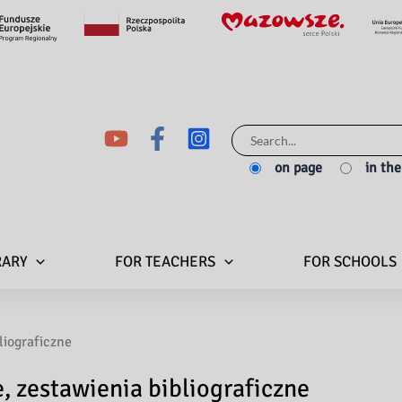
Search
for:
on page
in th
RARY
FOR TEACHERS
FOR SCHOOLS
liograficzne
, zestawienia bibliograficzne