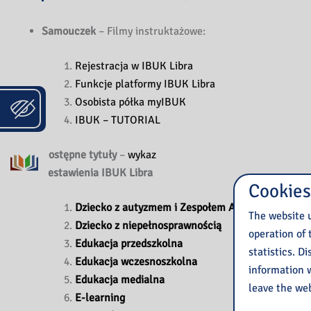
Samouczek
– Filmy instruktażowe:
Rejestracja w IBUK Libra
Funkcje platformy IBUK Libra
Osobista półka myIBUK
IBUK – TUTORIAL
Dostępne tytuły
–
wykaz
Zestawienia IBUK Libra
Cookies
Dziecko z autyzmem i Zespołem Aspergera
The website u
Dziecko z niepełnosprawnością
operation of 
Edukacja przedszkolna
statistics. D
Edukacja wczesnoszkolna
information w
Edukacja medialna
leave the web
E-learning