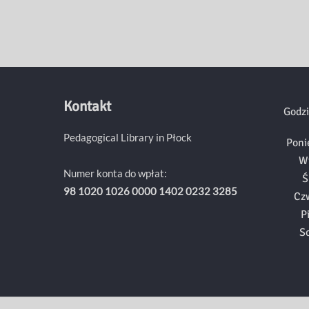
Kontakt
Godzi
Pedagogical Library in Płock
Poni
W
Numer konta do wpłat:
Ś
98 1020 1026 0000 1402 0232 3285
Cz
P
S