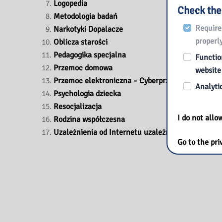
Logopedia
Check the
Metodologia badań
Require
Narkotyki Dopalacze
properly
Oblicza starości
Pedagogika specjalna
Function
Przemoc domowa
website
Przemoc elektroniczna – Cyberprzemoc
Analytic
Psychologia dziecka
Resocjalizacja
I do not all
Rodzina współczesna
Uzależnienia od Internetu uzależnienia behawior
Go to the pri