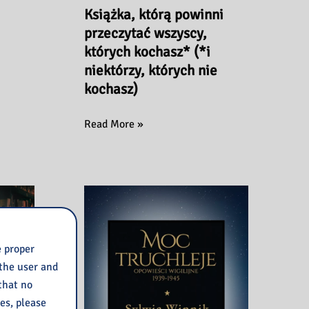
Książka, którą powinni
przeczytać wszyscy,
których kochasz* (*i
niektórzy, których nie
kochasz)
Książka,
Read More »
którą
powinni
przeczytać
wszyscy,
których
kochasz*
(*i
e proper
niektórzy,
 the user and
których
 that no
nie
ies, please