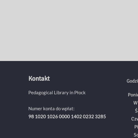
każdym
dniem
:
na
bakier
z
rakiem
Kontakt
Godzi
Pedagogical Library in Płock
Poni
W
Numer konta do wpłat:
Ś
98 1020 1026 0000 1402 0232 3285
Cz
P
S