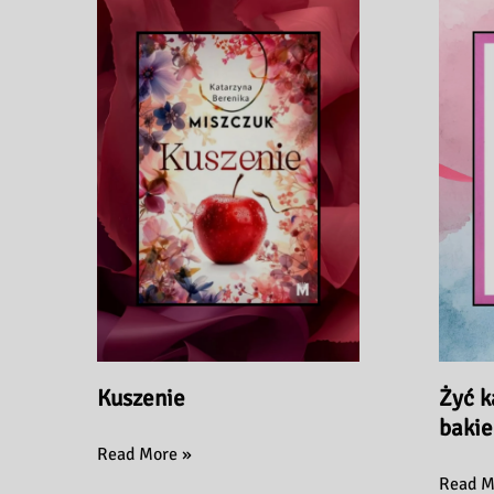
Kuszenie
Żyć k
bakie
Kuszenie
Read More »
Żyć
Read M