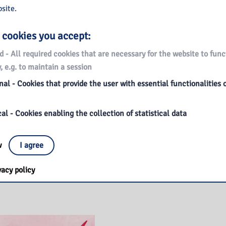
site.
 cookies you accept:
d - All required cookies that are necessary for the website to func
, e.g. to maintain a session
al - Cookies that provide the user with essential functionalities 
ten błękit
Biblioteka o północy
al - Cookies enabling the collection of statistical data
Biblioteka
ore »
Read More »
o
ow
I agree
północy
vacy policy