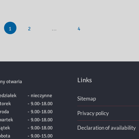
1
2
…
4
Links
ny otwaria
edziałek
- nieczynne
Sitemap
torek
- 9.00-18.00
roda
- 9.00-18.00
Privacy policy
wartek
- 9.00-18.00
Declaration of availability
iątek
- 9.00-18.00
obota
- 9.00-15.00