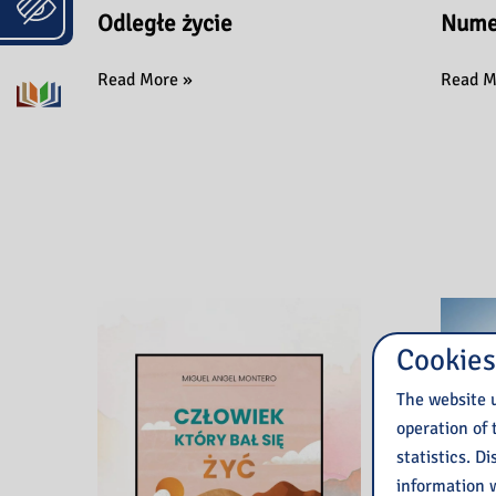
Odległe życie
Nume
Odległe
Numer
Read More »
Read M
życie
drugi
Cookies
The website u
operation of 
statistics. D
information w