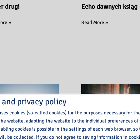
r drugi
Echo dawnych ksiąg
Echo
ore »
Read More »
dawnych
ksiąg
 and privacy policy
ses cookies (so-called cookies) for the purposes necessary for th
the website, adapting the website to the individual preferences of
isabling cookies is possible in the settings of each web browser, so
ill be collected. If you do not agree to saving information in cook