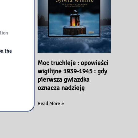
kochasz)
tion
on the
Moc truchleje : opowieści
wigilijne 1939-1945 : gdy
pierwsza gwiazdka
oznacza nadzieję
Moc
Read More »
truchleje
:
opowieści
wigilijne