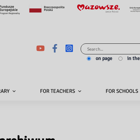
Search
for:
on page
in th
RARY
FOR TEACHERS
FOR SCHOOLS