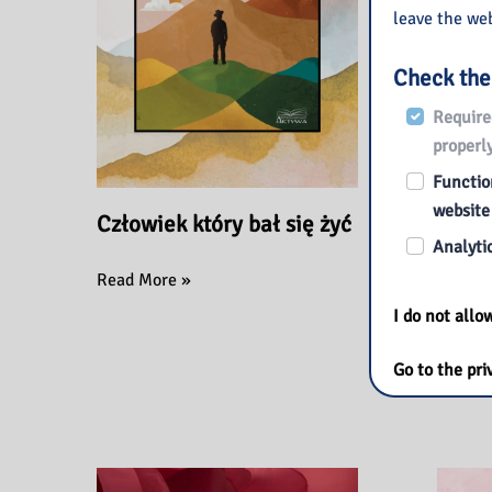
leave the web
Check the
Require
properly
Function
website
Człowiek który bał się żyć
Cały 
Analytic
Człowiek
Cały
Read More »
Read M
który
ten
I do not all
bał
błękit
się
Go to the pri
żyć